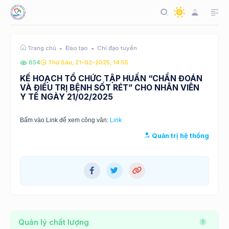
Đào tạo
Chỉ đạo tuyến
Trang chủ
854
Thứ Sáu, 21-02-2025, 14:55
KẾ HOẠCH TỔ CHỨC TẬP HUẤN “CHẨN ĐOÁN
VÀ ĐIỀU TRỊ BỆNH SỐT RÉT” CHO NHÂN VIÊN
Y TẾ NGÀY 21/02/2025
Link
Bấm vào Link để xem công văn:
Quản trị hệ thống
Quản lý chất lượng