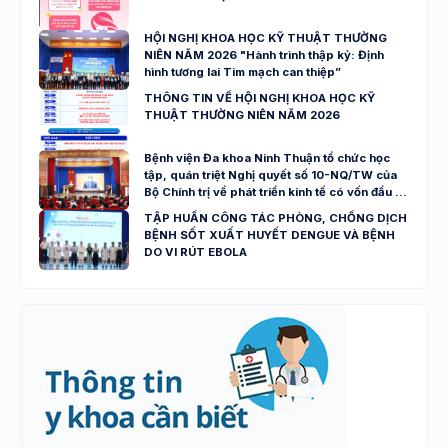
HỘI NGHỊ KHOA HỌC KỸ THUẬT THƯỜNG
NIÊN NĂM 2026 "Hành trình thập kỷ: Định
hình tương lai Tim mạch can thiệp”
THÔNG TIN VỀ HỘI NGHỊ KHOA HỌC KỸ
THUẬT THƯỜNG NIÊN NĂM 2026
Bệnh viện Đa khoa Ninh Thuận tổ chức học
tập, quán triệt Nghị quyết số 10-NQ/TW của
Bộ Chính trị về phát triển kinh tế có vốn đầu tư
nước ngoài
TẬP HUẤN CÔNG TÁC PHÒNG, CHỐNG DỊCH
BỆNH SỐT XUẤT HUYẾT DENGUE VÀ BỆNH
DO VI RÚT EBOLA