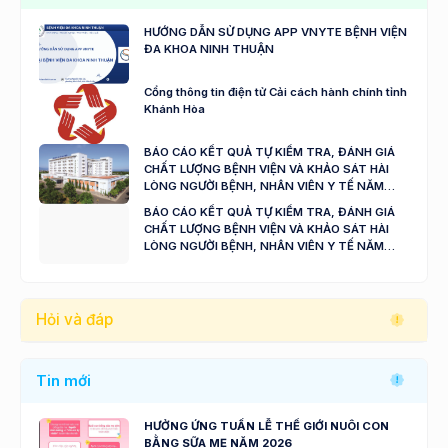
HƯỚNG DẪN SỬ DỤNG APP VNYTE BỆNH VIỆN
ĐA KHOA NINH THUẬN
Cổng thông tin điện tử Cải cách hành chính tỉnh
Khánh Hòa
BÁO CÁO KẾT QUẢ TỰ KIỂM TRA, ĐÁNH GIÁ
CHẤT LƯỢNG BỆNH VIỆN VÀ KHẢO SÁT HÀI
LÒNG NGƯỜI BỆNH, NHÂN VIÊN Y TẾ NĂM
2024 - 2025
BÁO CÁO KẾT QUẢ TỰ KIỂM TRA, ĐÁNH GIÁ
CHẤT LƯỢNG BỆNH VIỆN VÀ KHẢO SÁT HÀI
LÒNG NGƯỜI BỆNH, NHÂN VIÊN Y TẾ NĂM
2023
Hỏi và đáp
Tin mới
HƯỞNG ỨNG TUẦN LỄ THẾ GIỚI NUÔI CON
BẰNG SỮA MẸ NĂM 2026