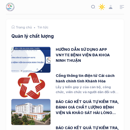
Tin tức
Trang chủ
Quản lý chất lượng
HƯỚNG DẪN SỬ DỤNG APP
VNYTE BỆNH VIỆN ĐA KHOA
NINH THUẬN
Cổng thông tin điện tử Cải cách
hành chính tỉnh Khánh Hòa
Lấy ý kiến góp ý của cán bộ, công
chức, viên chức và người dân đối với
công tác cải cách hành chính tỉnh
BÁO CÁO KẾT QUẢ TỰ KIỂM TRA,
Khánh Hòa sau khi triển khai mô hình
chính quyền địa phương 02 cấp (từ
ĐÁNH GIÁ CHẤT LƯỢNG BỆNH
ngày 01/7/2025 đến nay)
VIỆN VÀ KHẢO SÁT HÀI LÒNG
NGƯỜI BỆNH, NHÂN VIÊN Y TẾ
NĂM 2024 - 2025
BÁO CÁO KẾT QUẢ TỰ KIỂM TRA,