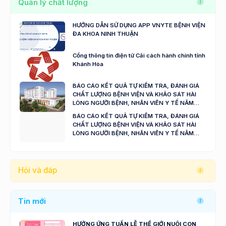
Quản lý chất lượng
HƯỚNG DẪN SỬ DỤNG APP VNYTE BỆNH VIỆN
ĐA KHOA NINH THUẬN
Cổng thông tin điện tử Cải cách hành chính tỉnh
Khánh Hòa
BÁO CÁO KẾT QUẢ TỰ KIỂM TRA, ĐÁNH GIÁ
CHẤT LƯỢNG BỆNH VIỆN VÀ KHẢO SÁT HÀI
LÒNG NGƯỜI BỆNH, NHÂN VIÊN Y TẾ NĂM
2024 - 2025
BÁO CÁO KẾT QUẢ TỰ KIỂM TRA, ĐÁNH GIÁ
CHẤT LƯỢNG BỆNH VIỆN VÀ KHẢO SÁT HÀI
LÒNG NGƯỜI BỆNH, NHÂN VIÊN Y TẾ NĂM
2023
Hỏi và đáp
Tin mới
HƯỞNG ỨNG TUẦN LỄ THẾ GIỚI NUÔI CON