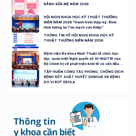
BẰNG SỮA MẸ NĂM 2026
HỘI NGHỊ KHOA HỌC KỸ THUẬT THƯỜNG
NIÊN NĂM 2026 "Hành trình thập kỷ: Định
hình tương lai Tim mạch can thiệp”
THÔNG TIN VỀ HỘI NGHỊ KHOA HỌC KỸ
THUẬT THƯỜNG NIÊN NĂM 2026
Bệnh viện Đa khoa Ninh Thuận tổ chức học
tập, quán triệt Nghị quyết số 10-NQ/TW của
Bộ Chính trị về phát triển kinh tế có vốn đầu tư
nước ngoài
TẬP HUẤN CÔNG TÁC PHÒNG, CHỐNG DỊCH
BỆNH SỐT XUẤT HUYẾT DENGUE VÀ BỆNH
DO VI RÚT EBOLA