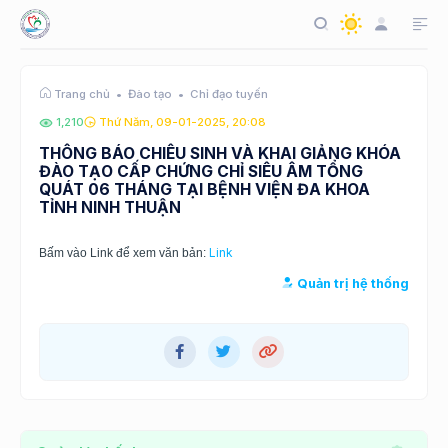
Đào tạo
Chỉ đạo tuyến
Trang chủ
1,210
Thứ Năm, 09-01-2025, 20:08
THÔNG BÁO CHIÊU SINH VÀ KHAI GIẢNG KHÓA
ĐÀO TẠO CẤP CHỨNG CHỈ SIÊU ÂM TỔNG
QUÁT 06 THÁNG TẠI BỆNH VIỆN ĐA KHOA
TỈNH NINH THUẬN
Link
Bấm vào Link để xem văn bản:
Quản trị hệ thống