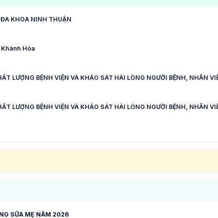
 ĐA KHOA NINH THUẬN
nh Khánh Hòa
HẤT LƯỢNG BỆNH VIỆN VÀ KHẢO SÁT HÀI LÒNG NGƯỜI BỆNH, NHÂN VIÊ
HẤT LƯỢNG BỆNH VIỆN VÀ KHẢO SÁT HÀI LÒNG NGƯỜI BỆNH, NHÂN VI
ẰNG SỮA MẸ NĂM 2026