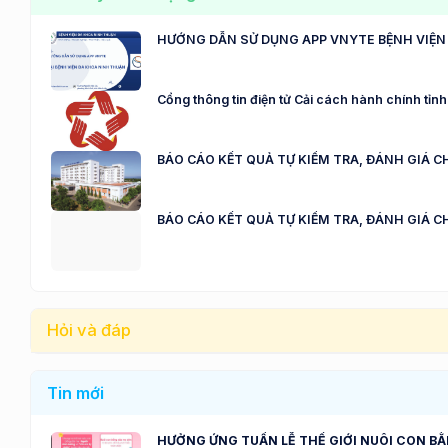
HƯỚNG DẪN SỬ DỤNG APP VNYTE BỆNH VIỆN
Cổng thông tin điện tử Cải cách hành chính tỉ
BÁO CÁO KẾT QUẢ TỰ KIỂM TRA, ĐÁNH GIÁ C
BÁO CÁO KẾT QUẢ TỰ KIỂM TRA, ĐÁNH GIÁ C
Hỏi và đáp
Tin mới
HƯỞNG ỨNG TUẦN LỄ THẾ GIỚI NUÔI CON B