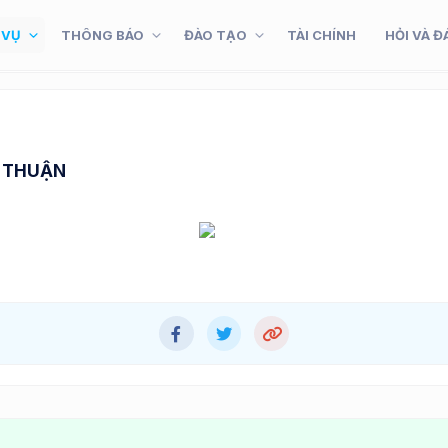
 VỤ
THÔNG BÁO
ĐÀO TẠO
TÀI CHÍNH
HỎI VÀ Đ
H THUẬN