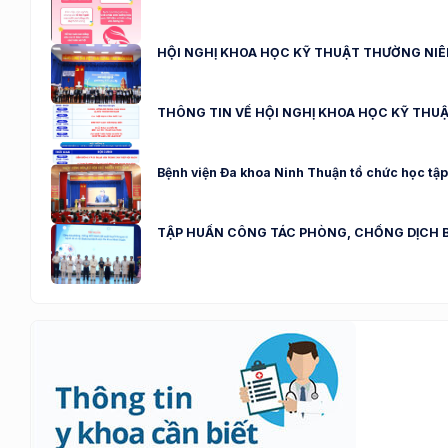
HỘI NGHỊ KHOA HỌC KỸ THUẬT THƯỜNG NIÊN NĂ
THÔNG TIN VỀ HỘI NGHỊ KHOA HỌC KỸ THU
Bệnh viện Đa khoa Ninh Thuận tổ chức học tập,
TẬP HUẤN CÔNG TÁC PHÒNG, CHỐNG DỊCH B