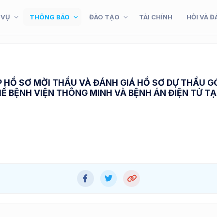
 VỤ
THÔNG BÁO
ĐÀO TẠO
TÀI CHÍNH
HỎI VÀ Đ
 HỒ SƠ MỜI THẦU VÀ ĐÁNH GIÁ HỒ SƠ DỰ THẦU G
Ể BỆNH VIỆN THÔNG MINH VÀ BỆNH ÁN ĐIỆN TỬ TẠ