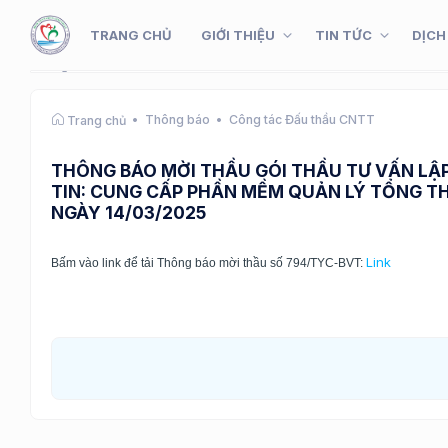
TRANG CHỦ
GIỚI THIỆU
TIN TỨC
DỊCH
Thông báo
Công tác Đấu thầu CNTT
Trang chủ
THÔNG BÁO MỜI THẦU GÓI THẦU TƯ VẤN LẬP
TIN: CUNG CẤP PHẦN MỀM QUẢN LÝ TỔNG TH
NGÀY 14/03/2025
Link
Bấm vào link để tải Thông báo mời thầu số 794/TYC-BVT: