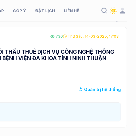
ÁP
GÓP Ý
ĐẶT LỊCH
LIÊN HỆ
730
Thứ Sáu, 14-03-2025, 17:03
ÓI THẦU THUÊ DỊCH VỤ CÔNG NGHỆ THÔNG
I BỆNH VIỆN ĐA KHOA TỈNH NINH THUẬN
Quản trị hệ thống