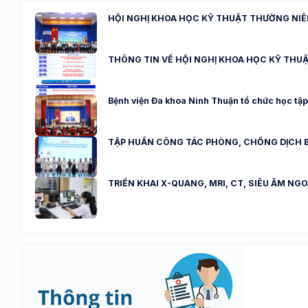
HỘI NGHỊ KHOA HỌC KỸ THUẬT THƯỜNG NIÊN NĂ
THÔNG TIN VỀ HỘI NGHỊ KHOA HỌC KỸ THU
Bệnh viện Đa khoa Ninh Thuận tổ chức học tập,
TẬP HUẤN CÔNG TÁC PHÒNG, CHỐNG DỊCH B
TRIỂN KHAI X-QUANG, MRI, CT, SIÊU ÂM NG