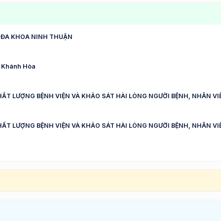
 ĐA KHOA NINH THUẬN
nh Khánh Hòa
HẤT LƯỢNG BỆNH VIỆN VÀ KHẢO SÁT HÀI LÒNG NGƯỜI BỆNH, NHÂN VIÊ
HẤT LƯỢNG BỆNH VIỆN VÀ KHẢO SÁT HÀI LÒNG NGƯỜI BỆNH, NHÂN VI