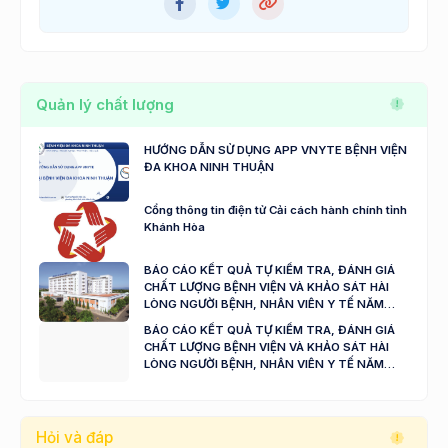
Quản lý chất lượng
HƯỚNG DẪN SỬ DỤNG APP VNYTE BỆNH VIỆN
ĐA KHOA NINH THUẬN
Cổng thông tin điện tử Cải cách hành chính tỉnh
Khánh Hòa
BÁO CÁO KẾT QUẢ TỰ KIỂM TRA, ĐÁNH GIÁ
CHẤT LƯỢNG BỆNH VIỆN VÀ KHẢO SÁT HÀI
LÒNG NGƯỜI BỆNH, NHÂN VIÊN Y TẾ NĂM
2024 - 2025
BÁO CÁO KẾT QUẢ TỰ KIỂM TRA, ĐÁNH GIÁ
CHẤT LƯỢNG BỆNH VIỆN VÀ KHẢO SÁT HÀI
LÒNG NGƯỜI BỆNH, NHÂN VIÊN Y TẾ NĂM
2023
Hỏi và đáp