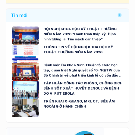
Tin mới
HỘI NGHỊ KHOA HỌC KỸ THUẬT THƯỜNG
NIÊN NĂM 2026 "Hành trình thập kỷ: Định
hình tương lai Tim mạch can thiệp”
THÔNG TIN VỀ HỘI NGHỊ KHOA HỌC KỸ
THUẬT THƯỜNG NIÊN NĂM 2026
Bệnh viện Đa khoa Ninh Thuận tổ chức học
tập, quán triệt Nghị quyết số 10-NQ/TW của
Bộ Chính trị về phát triển kinh tế có vốn đầu tư
nước ngoài
TẬP HUẤN CÔNG TÁC PHÒNG, CHỐNG DỊCH
BỆNH SỐT XUẤT HUYẾT DENGUE VÀ BỆNH
DO VI RÚT EBOLA
TRIỂN KHAI X-QUANG, MRI, CT, SIÊU ÂM
NGOÀI GIỜ HÀNH CHÍNH