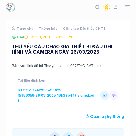
Thông báo
Công tác Đấu thầu CNTT
Trang chủ
644
Thứ Tư, 26-03-2025, 17:03
THƯ YÊU CẦU CHÀO GIÁ THIẾT BỊ ĐẦU GHI
HÌNH VÀ CAMERA NGÀY 26/03/2025
Bấm vào link để tải Thư yêu cầu số 937/TYC-BVT:
link
Tài liệu đính kèm
DT1537-1742958498625-
15856358(26_03_2025_16h39p44)_signed.pd
f
Quản trị hệ thống