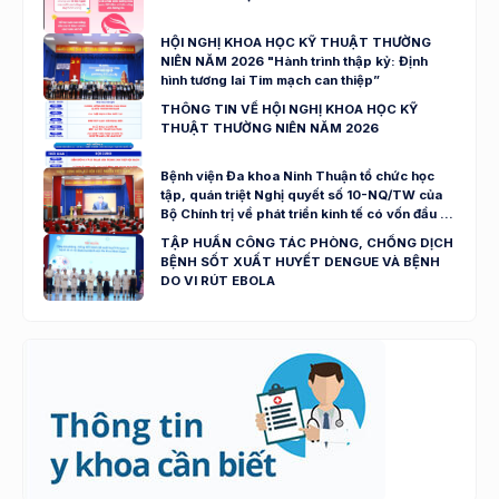
HỘI NGHỊ KHOA HỌC KỸ THUẬT THƯỜNG
NIÊN NĂM 2026 "Hành trình thập kỷ: Định
hình tương lai Tim mạch can thiệp”
THÔNG TIN VỀ HỘI NGHỊ KHOA HỌC KỸ
THUẬT THƯỜNG NIÊN NĂM 2026
Bệnh viện Đa khoa Ninh Thuận tổ chức học
tập, quán triệt Nghị quyết số 10-NQ/TW của
Bộ Chính trị về phát triển kinh tế có vốn đầu tư
nước ngoài
TẬP HUẤN CÔNG TÁC PHÒNG, CHỐNG DỊCH
BỆNH SỐT XUẤT HUYẾT DENGUE VÀ BỆNH
DO VI RÚT EBOLA