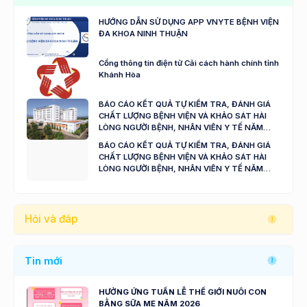
HƯỚNG DẪN SỬ DỤNG APP VNYTE BỆNH VIỆN
ĐA KHOA NINH THUẬN
Cổng thông tin điện tử Cải cách hành chính tỉnh
Khánh Hòa
BÁO CÁO KẾT QUẢ TỰ KIỂM TRA, ĐÁNH GIÁ
CHẤT LƯỢNG BỆNH VIỆN VÀ KHẢO SÁT HÀI
LÒNG NGƯỜI BỆNH, NHÂN VIÊN Y TẾ NĂM
2024 - 2025
BÁO CÁO KẾT QUẢ TỰ KIỂM TRA, ĐÁNH GIÁ
CHẤT LƯỢNG BỆNH VIỆN VÀ KHẢO SÁT HÀI
LÒNG NGƯỜI BỆNH, NHÂN VIÊN Y TẾ NĂM
2023
Hỏi và đáp
Tin mới
HƯỞNG ỨNG TUẦN LỄ THẾ GIỚI NUÔI CON
BẰNG SỮA MẸ NĂM 2026