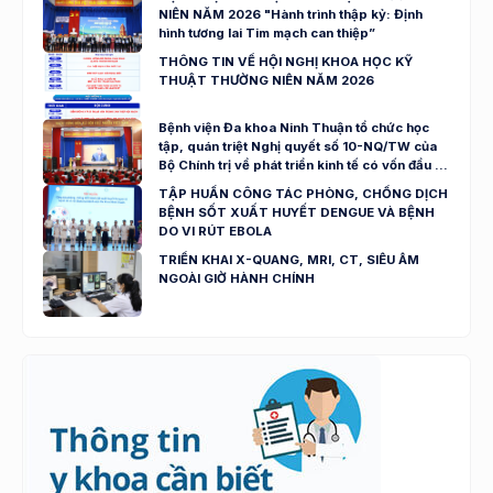
NIÊN NĂM 2026 "Hành trình thập kỷ: Định
hình tương lai Tim mạch can thiệp”
THÔNG TIN VỀ HỘI NGHỊ KHOA HỌC KỸ
THUẬT THƯỜNG NIÊN NĂM 2026
Bệnh viện Đa khoa Ninh Thuận tổ chức học
tập, quán triệt Nghị quyết số 10-NQ/TW của
Bộ Chính trị về phát triển kinh tế có vốn đầu tư
nước ngoài
TẬP HUẤN CÔNG TÁC PHÒNG, CHỐNG DỊCH
BỆNH SỐT XUẤT HUYẾT DENGUE VÀ BỆNH
DO VI RÚT EBOLA
TRIỂN KHAI X-QUANG, MRI, CT, SIÊU ÂM
NGOÀI GIỜ HÀNH CHÍNH