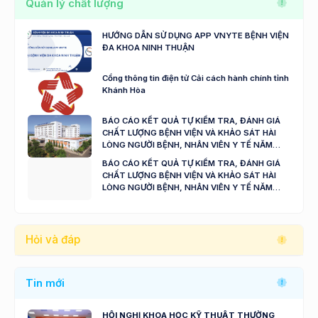
Quản lý chất lượng
HƯỚNG DẪN SỬ DỤNG APP VNYTE BỆNH VIỆN
ĐA KHOA NINH THUẬN
Cổng thông tin điện tử Cải cách hành chính tỉnh
Khánh Hòa
BÁO CÁO KẾT QUẢ TỰ KIỂM TRA, ĐÁNH GIÁ
CHẤT LƯỢNG BỆNH VIỆN VÀ KHẢO SÁT HÀI
LÒNG NGƯỜI BỆNH, NHÂN VIÊN Y TẾ NĂM
2024 - 2025
BÁO CÁO KẾT QUẢ TỰ KIỂM TRA, ĐÁNH GIÁ
CHẤT LƯỢNG BỆNH VIỆN VÀ KHẢO SÁT HÀI
LÒNG NGƯỜI BỆNH, NHÂN VIÊN Y TẾ NĂM
2023
Hỏi và đáp
Tin mới
HỘI NGHỊ KHOA HỌC KỸ THUẬT THƯỜNG