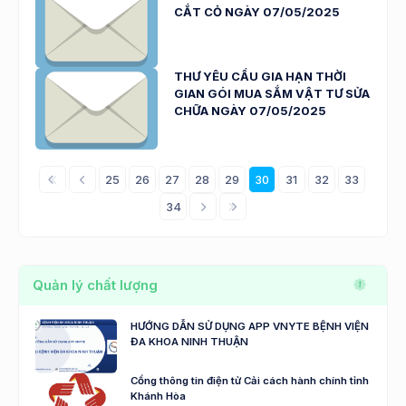
CẮT CỎ NGÀY 07/05/2025
THƯ YÊU CẦU GIA HẠN THỜI
GIAN GÓI MUA SẮM VẬT TƯ SỬA
CHỮA NGÀY 07/05/2025
25
26
27
28
29
30
31
32
33
34
Quản lý chất lượng
HƯỚNG DẪN SỬ DỤNG APP VNYTE BỆNH VIỆN
ĐA KHOA NINH THUẬN
Cổng thông tin điện tử Cải cách hành chính tỉnh
Khánh Hòa