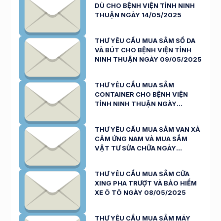
DÙ CHO BỆNH VIỆN TỈNH NINH
THUẬN NGÀY 14/05/2025
THƯ YÊU CẦU MUA SẮM SỔ DA
VÀ BÚT CHO BỆNH VIỆN TỈNH
NINH THUẬN NGÀY 09/05/2025
THƯ YÊU CẦU MUA SẮM
CONTAINER CHO BỆNH VIỆN
TỈNH NINH THUẬN NGÀY
09/05/2025
THƯ YÊU CẦU MUA SẮM VAN XẢ
CẢM ỨNG NAM VÀ MUA SẮM
VẬT TƯ SỬA CHỮA NGÀY
08/05/2025
THƯ YÊU CẦU MUA SẮM CỬA
XING PHA TRƯỢT VÀ BẢO HIỂM
XE Ô TÔ NGÀY 08/05/2025
THƯ YÊU CẦU MUA SẮM MÁY