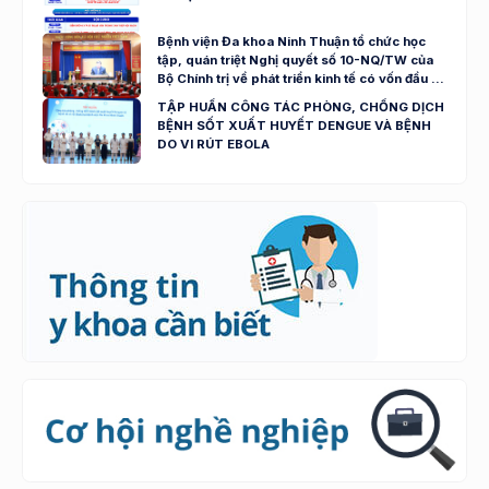
Bệnh viện Đa khoa Ninh Thuận tổ chức học
tập, quán triệt Nghị quyết số 10-NQ/TW của
Bộ Chính trị về phát triển kinh tế có vốn đầu tư
nước ngoài
TẬP HUẤN CÔNG TÁC PHÒNG, CHỐNG DỊCH
BỆNH SỐT XUẤT HUYẾT DENGUE VÀ BỆNH
DO VI RÚT EBOLA