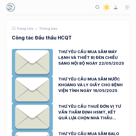
Thông báo
Trang chủ
Công tác Đấu thầu HCQT
THƯ YÊU CẦU MUA SẮM MÁY
LẠNH VÀ THIẾT BỊ ĐÈN CHIẾU
SÁNG NỘI BỘ NGÀY 22/05/2025
THƯ YÊU CẦU MUA SẮM NƯỚC
KHOÁNG VÀ LY GIẤY CHO BỆNH
VIỆN TỈNH NGÀY 16/05/2025
THƯ YÊU CẦU THUÊ ĐƠN VỊ TƯ
VẤN THẨM ĐỊNH HSMT, KẾT
QUẢ LỰA CHỌN NHÀ THẦU
NGÀY 16/05/2025
THƯ YÊU CẦU MUA SẮM BALO