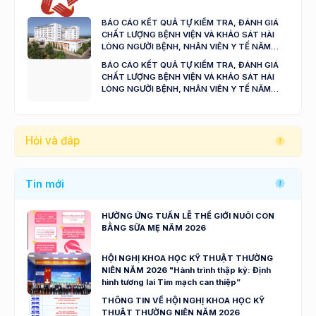
BÁO CÁO KẾT QUẢ TỰ KIỂM TRA, ĐÁNH GIÁ
CHẤT LƯỢNG BỆNH VIỆN VÀ KHẢO SÁT HÀI
LÒNG NGƯỜI BỆNH, NHÂN VIÊN Y TẾ NĂM
2024 - 2025
BÁO CÁO KẾT QUẢ TỰ KIỂM TRA, ĐÁNH GIÁ
CHẤT LƯỢNG BỆNH VIỆN VÀ KHẢO SÁT HÀI
LÒNG NGƯỜI BỆNH, NHÂN VIÊN Y TẾ NĂM
2023
Hỏi và đáp
Tin mới
HƯỞNG ỨNG TUẦN LỄ THẾ GIỚI NUÔI CON
BẰNG SỮA MẸ NĂM 2026
HỘI NGHỊ KHOA HỌC KỸ THUẬT THƯỜNG
NIÊN NĂM 2026 "Hành trình thập kỷ: Định
hình tương lai Tim mạch can thiệp”
THÔNG TIN VỀ HỘI NGHỊ KHOA HỌC KỸ
THUẬT THƯỜNG NIÊN NĂM 2026