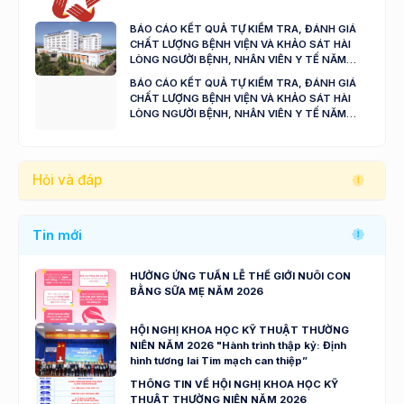
BÁO CÁO KẾT QUẢ TỰ KIỂM TRA, ĐÁNH GIÁ
CHẤT LƯỢNG BỆNH VIỆN VÀ KHẢO SÁT HÀI
LÒNG NGƯỜI BỆNH, NHÂN VIÊN Y TẾ NĂM
2024 - 2025
BÁO CÁO KẾT QUẢ TỰ KIỂM TRA, ĐÁNH GIÁ
CHẤT LƯỢNG BỆNH VIỆN VÀ KHẢO SÁT HÀI
LÒNG NGƯỜI BỆNH, NHÂN VIÊN Y TẾ NĂM
2023
Hỏi và đáp
Tin mới
HƯỞNG ỨNG TUẦN LỄ THẾ GIỚI NUÔI CON
BẰNG SỮA MẸ NĂM 2026
HỘI NGHỊ KHOA HỌC KỸ THUẬT THƯỜNG
NIÊN NĂM 2026 "Hành trình thập kỷ: Định
hình tương lai Tim mạch can thiệp”
THÔNG TIN VỀ HỘI NGHỊ KHOA HỌC KỸ
THUẬT THƯỜNG NIÊN NĂM 2026