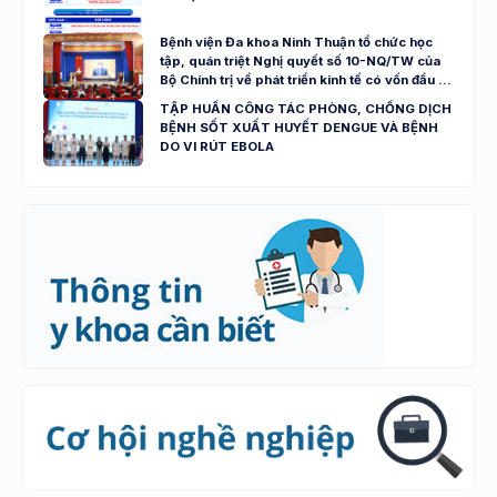
Bệnh viện Đa khoa Ninh Thuận tổ chức học
tập, quán triệt Nghị quyết số 10-NQ/TW của
Bộ Chính trị về phát triển kinh tế có vốn đầu tư
nước ngoài
TẬP HUẤN CÔNG TÁC PHÒNG, CHỐNG DỊCH
BỆNH SỐT XUẤT HUYẾT DENGUE VÀ BỆNH
DO VI RÚT EBOLA