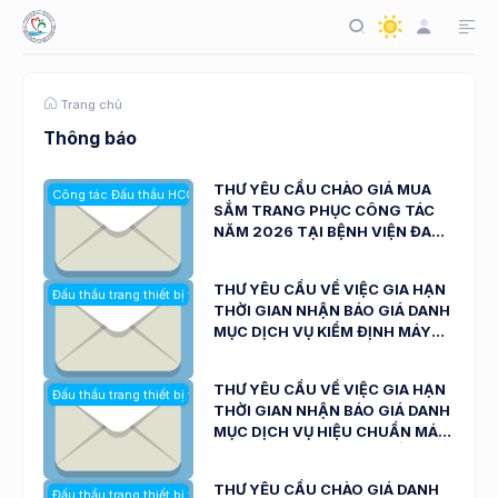
Trang chủ
Thông báo
THƯ YÊU CẦU CHÀO GIÁ MUA
Công tác Đấu thầu HCQT
SẮM TRANG PHỤC CÔNG TÁC
NĂM 2026 TẠI BỆNH VIỆN ĐA
KHOA NINH THUẬN NGÀY
27/0/2026
THƯ YÊU CẦU VỀ VIỆC GIA HẠN
Đấu thầu trang thiết bị y tế
THỜI GIAN NHẬN BÁO GIÁ DANH
MỤC DỊCH VỤ KIỂM ĐỊNH MÁY
ĐO LOÃNG XƯƠNG BẰNG TIA X
PHỤC VỤ CÔNG TÁC KHÁM,
THƯ YÊU CẦU VỀ VIỆC GIA HẠN
Đấu thầu trang thiết bị y tế
CHỮA BỆNH CỦA BỆNH VIỆN ĐA
THỜI GIAN NHẬN BÁO GIÁ DANH
KHOA NINH THUẬN NGÀY
MỤC DỊCH VỤ HIỆU CHUẨN MÁY
24/7/2026
ĐO ĐỘ TẬP TRUNG TUYẾN GIÁP
VÀ MÁY CHUẨN LIỀU PHÓNG XẠ
THƯ YÊU CẦU CHÀO GIÁ DANH
Đấu thầu trang thiết bị y tế
PHỤC VỤ CÔNG TÁC KHÁM,