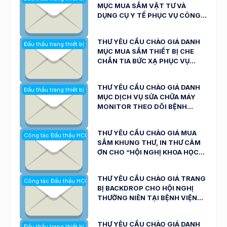
MỤC MUA SẮM VẬT TƯ VÀ
CHỮA BỆNH CỦA BỆNH VIỆN ĐA
DỤNG CỤ Y TẾ PHỤC VỤ CÔNG
KHOA NINH THUẬN NGÀY
TÁC KHÁM, CHỮA BỆNH NGÀY
23/7/2026
23/07/2026
THƯ YÊU CẦU CHÀO GIÁ DANH
Đấu thầu trang thiết bị y tế
MỤC MUA SẮM THIẾT BỊ CHE
CHẮN TIA BỨC XẠ PHỤC VỤ
CÔNG TÁC KHÁM, CHỮA BỆNH
NGÀY 22/07/2026
THƯ YÊU CẦU CHÀO GIÁ DANH
Đấu thầu trang thiết bị y tế
MỤC DỊCH VỤ SỬA CHỮA MÁY
MONITOR THEO DÕI BỆNH
NHÂN SẢN KHOA PHILIPS PHỤC
VỤ CÔNG TÁC KHÁM, CHỮA
THƯ YÊU CẦU CHÀO GIÁ MUA
Công tác Đấu thầu HCQT
BỆNH CỦA BỆNH VIỆN ĐA KHOA
SẮM KHUNG THƯ, IN THƯ CẢM
NINH THUẬN NGÀY 20/7/2026
ƠN CHO “HỘI NGHỊ KHOA HỌC
KỸ THUẬT THƯỜNG NIÊN NĂM
2026” NGÀY 20/07/2026
THƯ YÊU CẦU CHÀO GIÁ TRANG
Công tác Đấu thầu HCQT
BỊ BACKDROP CHO HỘI NGHỊ
THƯỜNG NIÊN TẠI BỆNH VIỆN
NGÀY 20/072026
THƯ YÊU CẦU CHÀO GIÁ DANH
Đấu thầu trang thiết bị y tế