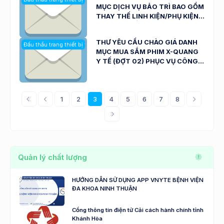
MỤC DỊCH VỤ BẢO TRÌ BAO GỒM
THAY THẾ LINH KIỆN/PHỤ KIỆN
CHO HỆ THỐNG MÁY X-QUANG
C-ARM PHỤC VỤ CÔNG TÁC
THƯ YÊU CẦU CHÀO GIÁ DANH
Đấu thầu trang thiết bị y tế
KHÁM, CHỮA BỆNH CỦA BỆNH
MỤC MUA SẮM PHIM X-QUANG
VIỆN ĐA KHOA NINH THUẬN (SỐ:
Y TẾ (ĐỢT 02) PHỤC VỤ CÔNG
2833/ TYC-BVNT NGÀY
TÁC KHÁM, CHỮA BỆNH CỦA
17/7/2026)
BỆNH VIỆN ĐA KHOA NINH
THUẬN (SỐ: 2832/ TYC-BVNT
1
2
3
4
5
6
7
8
NGÀY 17/7/2026)
Quản lý chất lượng
HƯỚNG DẪN SỬ DỤNG APP VNYTE BỆNH VIỆN
ĐA KHOA NINH THUẬN
Cổng thông tin điện tử Cải cách hành chính tỉnh
Khánh Hòa