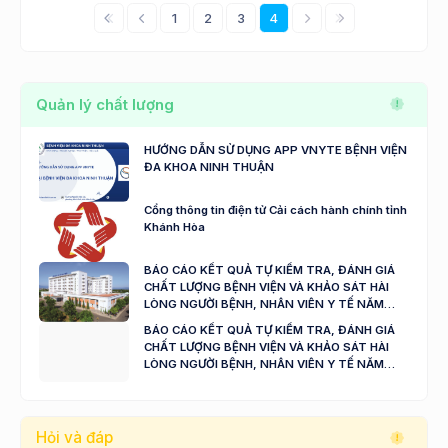
1
2
3
4
Quản lý chất lượng
HƯỚNG DẪN SỬ DỤNG APP VNYTE BỆNH VIỆN
ĐA KHOA NINH THUẬN
Cổng thông tin điện tử Cải cách hành chính tỉnh
Khánh Hòa
BÁO CÁO KẾT QUẢ TỰ KIỂM TRA, ĐÁNH GIÁ
CHẤT LƯỢNG BỆNH VIỆN VÀ KHẢO SÁT HÀI
LÒNG NGƯỜI BỆNH, NHÂN VIÊN Y TẾ NĂM
2024 - 2025
BÁO CÁO KẾT QUẢ TỰ KIỂM TRA, ĐÁNH GIÁ
CHẤT LƯỢNG BỆNH VIỆN VÀ KHẢO SÁT HÀI
LÒNG NGƯỜI BỆNH, NHÂN VIÊN Y TẾ NĂM
2023
Hỏi và đáp