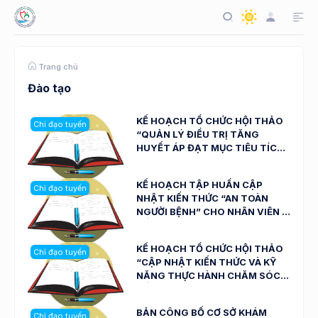
Trang chủ
Đào tạo
KẾ HOẠCH TỔ CHỨC HỘI THẢO
Chỉ đạo tuyến
“QUẢN LÝ ĐIỀU TRỊ TĂNG
HUYẾT ÁP ĐẠT MỤC TIÊU TÍCH
CỰC” NGÀY 06/09/2024
KẾ HOẠCH TẬP HUẤN CẬP
Chỉ đạo tuyến
NHẬT KIẾN THỨC “AN TOÀN
NGƯỜI BỆNH” CHO NHÂN VIÊN Y
TẾ NGÀY 05/09/2024
KẾ HOẠCH TỔ CHỨC HỘI THẢO
Chỉ đạo tuyến
“CẬP NHẬT KIẾN THỨC VÀ KỸ
NĂNG THỰC HÀNH CHĂM SÓC
VẾT THƯƠNG” NGÀY
26/08/2024
BẢN CÔNG BỐ CƠ SỞ KHÁM
Chỉ đạo tuyến