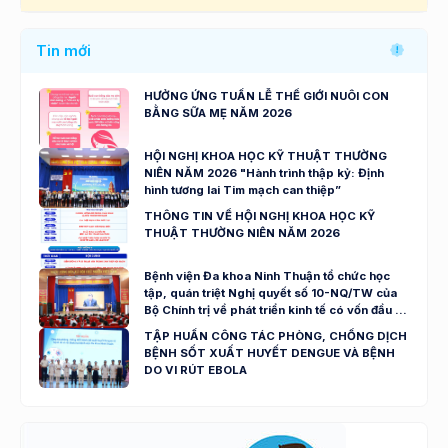
Tin mới
HƯỞNG ỨNG TUẦN LỄ THẾ GIỚI NUÔI CON
BẰNG SỮA MẸ NĂM 2026
HỘI NGHỊ KHOA HỌC KỸ THUẬT THƯỜNG
NIÊN NĂM 2026 "Hành trình thập kỷ: Định
hình tương lai Tim mạch can thiệp”
THÔNG TIN VỀ HỘI NGHỊ KHOA HỌC KỸ
THUẬT THƯỜNG NIÊN NĂM 2026
Bệnh viện Đa khoa Ninh Thuận tổ chức học
tập, quán triệt Nghị quyết số 10-NQ/TW của
Bộ Chính trị về phát triển kinh tế có vốn đầu tư
nước ngoài
TẬP HUẤN CÔNG TÁC PHÒNG, CHỐNG DỊCH
BỆNH SỐT XUẤT HUYẾT DENGUE VÀ BỆNH
DO VI RÚT EBOLA