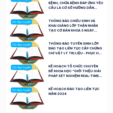
BỆNH, CHỮA BỆNH ĐÁP ỨNG YÊU
CẦU LÀ CƠ SỞ HƯỚNG DẪN
THỰC HÀNH
THÔNG BÁO CHIÊU SINH VÀ
Chỉ đạo tuyến
KHAI GIẢNG LỚP THẬN NHÂN
TẠO CƠ BẢN KHÓA 3 NGÀY
24/04/2024
THÔNG BÁO TUYỂN SINH LỚP
Chỉ đạo tuyến
ĐÀO TẠO LIÊN TỤC CẤP CHỨNG
CHỈ VẬT LÝ TRỊ LIỆU - PHỤC HỒI
CHỨC NĂNG CƠ BẢN NGÀY
23/02/2024
KẾ HOẠCH TỔ CHỨC CHUYÊN
Chỉ đạo tuyến
ĐỀ KHOA HỌC “GIỚI THIỆU GIẢI
PHÁP XÉT NGHIỆM REAL-TIME
PCR TRONG CHẨN ĐOÁN MỘT
SỐ BỆNH TRUYỀN NHIỄM VÀ
KẾ HOẠCH ĐÀO TẠO LIÊN TỤC
Chỉ đạo tuyến
UNG THƯ HIỆN NAY” NGÀY
NĂM 2024
06/01/2024