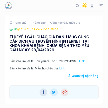
Thông báo
Công tác Đấu thầu CNTT
Trang chủ
111
Thứ Tư, 29-04-2026, 15:06
THƯ YÊU CẦU CHÀO GIÁ DANH MỤC CUNG
CẤP DỊCH VỤ TRUYỀN HÌNH INTERNET TẠI
KHOA KHÁM BỆNH, CHỮA BỆNH THEO YÊU
CẦU NGÀY 29/04/2026
Bấm vào link để tải Thư yêu cầu số
1620
/TYC-BVNT:
Link
Bấm vào link để tải Mẫu thư chào giá:
Link
Quản trị hệ thống