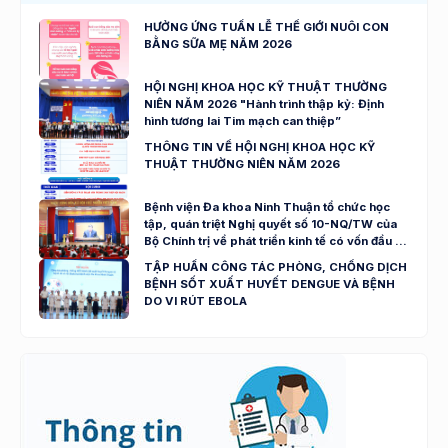
HƯỞNG ỨNG TUẦN LỄ THẾ GIỚI NUÔI CON
BẰNG SỮA MẸ NĂM 2026
HỘI NGHỊ KHOA HỌC KỸ THUẬT THƯỜNG
NIÊN NĂM 2026 "Hành trình thập kỷ: Định
hình tương lai Tim mạch can thiệp”
THÔNG TIN VỀ HỘI NGHỊ KHOA HỌC KỸ
THUẬT THƯỜNG NIÊN NĂM 2026
Bệnh viện Đa khoa Ninh Thuận tổ chức học
tập, quán triệt Nghị quyết số 10-NQ/TW của
Bộ Chính trị về phát triển kinh tế có vốn đầu tư
nước ngoài
TẬP HUẤN CÔNG TÁC PHÒNG, CHỐNG DỊCH
BỆNH SỐT XUẤT HUYẾT DENGUE VÀ BỆNH
DO VI RÚT EBOLA