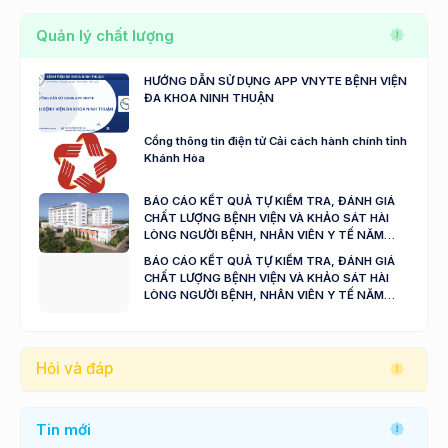
Quản lý chất lượng
HƯỚNG DẪN SỬ DỤNG APP VNYTE BỆNH VIỆN
ĐA KHOA NINH THUẬN
Cổng thông tin điện tử Cải cách hành chính tỉnh
Khánh Hòa
BÁO CÁO KẾT QUẢ TỰ KIỂM TRA, ĐÁNH GIÁ
CHẤT LƯỢNG BỆNH VIỆN VÀ KHẢO SÁT HÀI
LÒNG NGƯỜI BỆNH, NHÂN VIÊN Y TẾ NĂM
2024 - 2025
BÁO CÁO KẾT QUẢ TỰ KIỂM TRA, ĐÁNH GIÁ
CHẤT LƯỢNG BỆNH VIỆN VÀ KHẢO SÁT HÀI
LÒNG NGƯỜI BỆNH, NHÂN VIÊN Y TẾ NĂM
2023
Hỏi và đáp
Tin mới