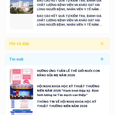
BÁO CÁO KẾT QUẢ TỰ KIỂM TRA, ĐÁNH GIÁ
CHẤT LƯỢNG BỆNH VIỆN VÀ KHẢO SÁT HÀI
LÒNG NGƯỜI BỆNH, NHÂN VIÊN Y TẾ NĂM
2024 - 2025
BÁO CÁO KẾT QUẢ TỰ KIỂM TRA, ĐÁNH GIÁ
CHẤT LƯỢNG BỆNH VIỆN VÀ KHẢO SÁT HÀI
LÒNG NGƯỜI BỆNH, NHÂN VIÊN Y TẾ NĂM
2023
Hỏi và đáp
Tin mới
HƯỞNG ỨNG TUẦN LỄ THẾ GIỚI NUÔI CON
BẰNG SỮA MẸ NĂM 2026
HỘI NGHỊ KHOA HỌC KỸ THUẬT THƯỜNG
NIÊN NĂM 2026 "Hành trình thập kỷ: Định
hình tương lai Tim mạch can thiệp”
THÔNG TIN VỀ HỘI NGHỊ KHOA HỌC KỸ
THUẬT THƯỜNG NIÊN NĂM 2026