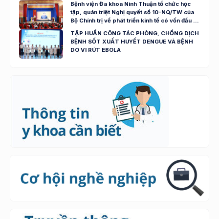
Bệnh viện Đa khoa Ninh Thuận tổ chức học
tập, quán triệt Nghị quyết số 10-NQ/TW của
Bộ Chính trị về phát triển kinh tế có vốn đầu tư
nước ngoài
TẬP HUẤN CÔNG TÁC PHÒNG, CHỐNG DỊCH
BỆNH SỐT XUẤT HUYẾT DENGUE VÀ BỆNH
DO VI RÚT EBOLA