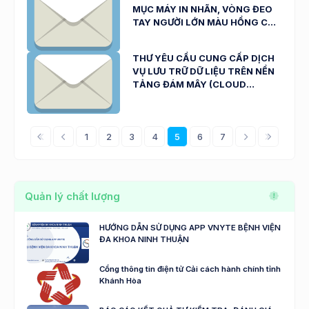
MỤC MÁY IN NHÃN, VÒNG ĐEO
TAY NGƯỜI LỚN MÀU HỒNG CHO
BỆNH NHÂN NGÀY 22/08/2025
THƯ YÊU CẦU CUNG CẤP DỊCH
VỤ LƯU TRỮ DỮ LIỆU TRÊN NỀN
TẢNG ĐÁM MÂY (CLOUD
SERVER) NGÀY 21/07/2025
1
2
3
4
5
6
7
Quản lý chất lượng
HƯỚNG DẪN SỬ DỤNG APP VNYTE BỆNH VIỆN
ĐA KHOA NINH THUẬN
Cổng thông tin điện tử Cải cách hành chính tỉnh
Khánh Hòa