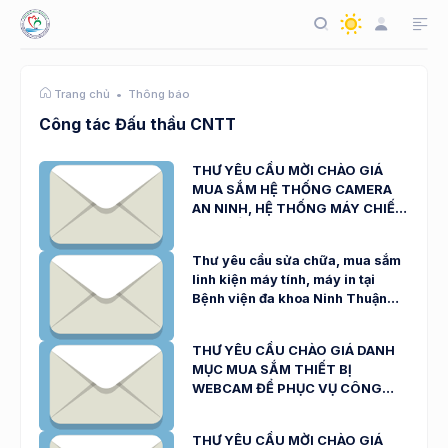
Thông báo
Trang chủ
Công tác Đấu thầu CNTT
THƯ YÊU CẦU MỜI CHÀO GIÁ
MUA SẮM HỆ THỐNG CAMERA
AN NINH, HỆ THỐNG MÁY CHIẾU,
HỆ THỐNG ÂM THANH VÀ
WEBCAM NGÀY 23/10/2025
Thư yêu cầu sửa chữa, mua sắm
linh kiện máy tính, máy in tại
Bệnh viện đa khoa Ninh Thuận
ngày 07/10/2025
THƯ YÊU CẦU CHÀO GIÁ DANH
MỤC MUA SẮM THIẾT BỊ
WEBCAM ĐỂ PHỤC VỤ CÔNG
TÁC CHUYÊN MÔN NGÀY
06/10/2025
THƯ YÊU CẦU MỜI CHÀO GIÁ