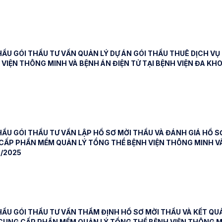
ẦU GÓI THẦU TƯ VẤN QUẢN LÝ DỰ ÁN GÓI THẦU THUÊ DỊCH 
 VIỆN THÔNG MINH VÀ BỆNH ÁN ĐIỆN TỬ TẠI BỆNH VIỆN ĐA KH
ẦU GÓI THẦU TƯ VẤN LẬP HỒ SƠ MỜI THẦU VÀ ĐÁNH GIÁ HỒ S
CẤP PHẦN MỀM QUẢN LÝ TỔNG THỂ BỆNH VIỆN THÔNG MINH VÀ 
/2025
ẦU GÓI THẦU TƯ VẤN THẨM ĐỊNH HỒ SƠ MỜI THẦU VÀ KẾT QU
CUNG CẤP PHẦN MỀM QUẢN LÝ TỔNG THỂ BỆNH VIỆN THÔNG MIN