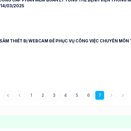
14/03/2025
SẮM THIẾT BỊ WEBCAM ĐỂ PHỤC VỤ CÔNG VIỆC CHUYÊN MÔN T
1
2
3
4
5
6
7