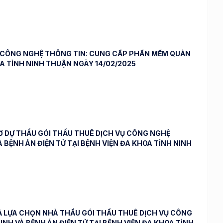
VỤ CÔNG NGHỆ THÔNG TIN: CUNG CẤP PHẦN MỀM QUẢN
OA TỈNH NINH THUẬN NGÀY 14/02/2025
Ơ DỰ THẦU GÓI THẦU THUÊ DỊCH VỤ CÔNG NGHỆ
BỆNH ÁN ĐIỆN TỬ TẠI BỆNH VIỆN ĐA KHOA TỈNH NINH
Ả LỰA CHỌN NHÀ THẦU GÓI THẦU THUÊ DỊCH VỤ CÔNG
H VÀ BỆNH ÁN ĐIỆN TỬ TẠI BỆNH VIỆN ĐA KHOA TỈNH