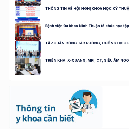
THÔNG TIN VỀ HỘI NGHỊ KHOA HỌC KỸ THU
Bệnh viện Đa khoa Ninh Thuận tổ chức học tập,
TẬP HUẤN CÔNG TÁC PHÒNG, CHỐNG DỊCH B
TRIỂN KHAI X-QUANG, MRI, CT, SIÊU ÂM NG