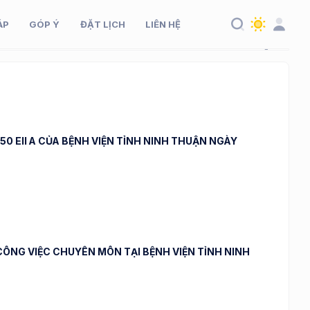
ÁP
GÓP Ý
ĐẶT LỊCH
LIÊN HỆ
50 EII A CỦA BỆNH VIỆN TỈNH NINH THUẬN NGÀY
ÔNG VIỆC CHUYÊN MÔN TẠI BỆNH VIỆN TỈNH NINH