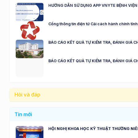
HƯỚNG DẪN SỬ DỤNG APP VNYTE BỆNH VIỆN
Cổng thông tin điện tử Cải cách hành chính tỉ
BÁO CÁO KẾT QUẢ TỰ KIỂM TRA, ĐÁNH GIÁ C
BÁO CÁO KẾT QUẢ TỰ KIỂM TRA, ĐÁNH GIÁ C
Hỏi và đáp
Tin mới
HỘI NGHỊ KHOA HỌC KỸ THUẬT THƯỜNG NIÊN NĂ