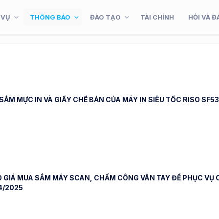
 VỤ
THÔNG BÁO
ĐÀO TẠO
TÀI CHÍNH
HỎI VÀ Đ
ẮM MỰC IN VÀ GIẤY CHẾ BẢN CỦA MÁY IN SIÊU TỐC RISO SF53
 GIÁ MUA SẮM MÁY SCAN, CHẤM CÔNG VÂN TAY ĐỂ PHỤC VỤ C
4/2025