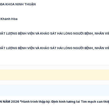
 ĐA KHOA NINH THUẬN
nh Khánh Hòa
HẤT LƯỢNG BỆNH VIỆN VÀ KHẢO SÁT HÀI LÒNG NGƯỜI BỆNH, NHÂN VIÊ
HẤT LƯỢNG BỆNH VIỆN VÀ KHẢO SÁT HÀI LÒNG NGƯỜI BỆNH, NHÂN VI
M 2026 "Hành trình thập kỷ: Định hình tương lai Tim mạch can thi