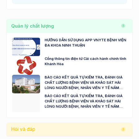
Quản lý chất lượng
HƯỚNG DẪN SỬ DỤNG APP VNYTE BỆNH VIỆN
ĐA KHOA NINH THUẬN
Cổng thông tin điện tử Cải cách hành chính tỉnh
Khánh Hòa
BÁO CÁO KẾT QUẢ TỰ KIỂM TRA, ĐÁNH GIÁ
CHẤT LƯỢNG BỆNH VIỆN VÀ KHẢO SÁT HÀI
LÒNG NGƯỜI BỆNH, NHÂN VIÊN Y TẾ NĂM
2024 - 2025
BÁO CÁO KẾT QUẢ TỰ KIỂM TRA, ĐÁNH GIÁ
CHẤT LƯỢNG BỆNH VIỆN VÀ KHẢO SÁT HÀI
LÒNG NGƯỜI BỆNH, NHÂN VIÊN Y TẾ NĂM
2023
Hỏi và đáp