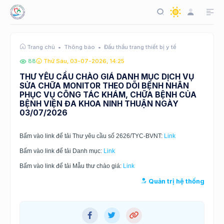
Thông báo
Đấu thầu trang thiết bị y tế
Trang chủ
88
Thứ Sáu, 03-07-2026, 14:25
THƯ YÊU CẦU CHÀO GIÁ DANH MỤC DỊCH VỤ
SỬA CHỮA MONITOR THEO DÕI BỆNH NHÂN
PHỤC VỤ CÔNG TÁC KHÁM, CHỮA BỆNH CỦA
BỆNH VIỆN ĐA KHOA NINH THUẬN NGÀY
03/07/2026
Bấm vào link để tải Thư yêu cầu số 2626/TYC-BVNT:
Link
Bấm vào link để tải Danh mục:
Link
Bấm vào link để tải Mẫu thư chào giá:
Link
Quản trị hệ thống