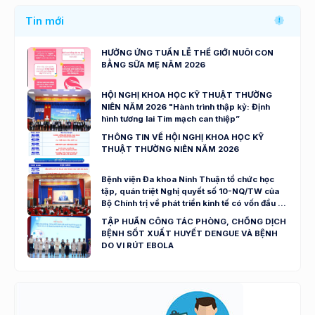
Tin mới
HƯỞNG ỨNG TUẦN LỄ THẾ GIỚI NUÔI CON
BẰNG SỮA MẸ NĂM 2026
HỘI NGHỊ KHOA HỌC KỸ THUẬT THƯỜNG
NIÊN NĂM 2026 "Hành trình thập kỷ: Định
hình tương lai Tim mạch can thiệp”
THÔNG TIN VỀ HỘI NGHỊ KHOA HỌC KỸ
THUẬT THƯỜNG NIÊN NĂM 2026
Bệnh viện Đa khoa Ninh Thuận tổ chức học
tập, quán triệt Nghị quyết số 10-NQ/TW của
Bộ Chính trị về phát triển kinh tế có vốn đầu tư
nước ngoài
TẬP HUẤN CÔNG TÁC PHÒNG, CHỐNG DỊCH
BỆNH SỐT XUẤT HUYẾT DENGUE VÀ BỆNH
DO VI RÚT EBOLA