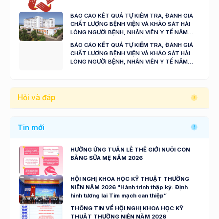
BÁO CÁO KẾT QUẢ TỰ KIỂM TRA, ĐÁNH GIÁ
CHẤT LƯỢNG BỆNH VIỆN VÀ KHẢO SÁT HÀI
LÒNG NGƯỜI BỆNH, NHÂN VIÊN Y TẾ NĂM
2024 - 2025
BÁO CÁO KẾT QUẢ TỰ KIỂM TRA, ĐÁNH GIÁ
CHẤT LƯỢNG BỆNH VIỆN VÀ KHẢO SÁT HÀI
LÒNG NGƯỜI BỆNH, NHÂN VIÊN Y TẾ NĂM
2023
Hỏi và đáp
Tin mới
HƯỞNG ỨNG TUẦN LỄ THẾ GIỚI NUÔI CON
BẰNG SỮA MẸ NĂM 2026
HỘI NGHỊ KHOA HỌC KỸ THUẬT THƯỜNG
NIÊN NĂM 2026 "Hành trình thập kỷ: Định
hình tương lai Tim mạch can thiệp”
THÔNG TIN VỀ HỘI NGHỊ KHOA HỌC KỸ
THUẬT THƯỜNG NIÊN NĂM 2026