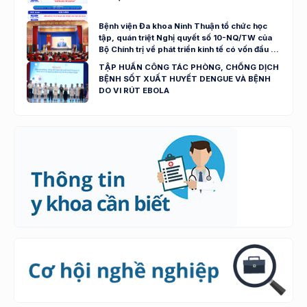
Bệnh viện Đa khoa Ninh Thuận tổ chức học
tập, quán triệt Nghị quyết số 10-NQ/TW của
Bộ Chính trị về phát triển kinh tế có vốn đầu tư
nước ngoài
TẬP HUẤN CÔNG TÁC PHÒNG, CHỐNG DỊCH
BỆNH SỐT XUẤT HUYẾT DENGUE VÀ BỆNH
DO VI RÚT EBOLA