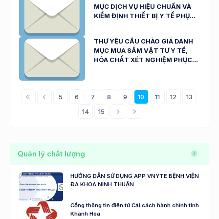
MỤC DỊCH VỤ HIỆU CHUẨN VÀ
KIỂM ĐỊNH THIẾT BỊ Y TẾ PHỤC
VỤ CÔNG TÁC KHÁM, CHỮA
BỆNH CỦA BỆNH VIỆN ĐA KHOA
THƯ YÊU CẦU CHÀO GIÁ DANH
NINH THUẬN NGÀY 18/03/2026
MỤC MUA SẮM VẬT TƯ Y TẾ,
HÓA CHẤT XÉT NGHIỆM PHỤC
VỤ CÔNG TÁC KHÁM, CHỮA
BỆNH CỦA BỆNH VIỆN ĐA KHOA
NINH THUẬN ( SỐ: 896/TYC-
5
6
7
8
9
10
11
12
13
BVNT NGÀY 17/3/2026)
14
15
Quản lý chất lượng
HƯỚNG DẪN SỬ DỤNG APP VNYTE BỆNH VIỆN
ĐA KHOA NINH THUẬN
Cổng thông tin điện tử Cải cách hành chính tỉnh
Khánh Hòa