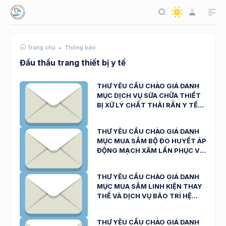
Thông báo
Trang chủ
Đấu thầu trang thiết bị y tế
THƯ YÊU CẦU CHÀO GIÁ DANH
MỤC DỊCH VỤ SỬA CHỮA THIẾT
BỊ XỬ LÝ CHẤT THẢI RẮN Y TẾ
CỦA BỆNH VIỆN ĐA KHOA NINH
THUẬN NGÀY 31/3/2026
THƯ YÊU CẦU CHÀO GIÁ DANH
MỤC MUA SẮM BỘ ĐO HUYẾT ÁP
ĐỘNG MẠCH XÂM LẤN PHỤC VỤ
CÔNG TÁC KHÁM, CHỮA BỆNH
NGÀY 31/03/2026
THƯ YÊU CẦU CHÀO GIÁ DANH
MỤC MUA SẮM LINH KIỆN THAY
THẾ VÀ DỊCH VỤ BẢO TRÌ HỆ
THỐNG CT64 LÁT CẮT PHỤC VỤ
CÔNG TÁC KHÁM, CHỮA BỆNH (
THƯ YÊU CẦU CHÀO GIÁ DANH
SỐ: 1102/ TYC-BVNT NGÀY