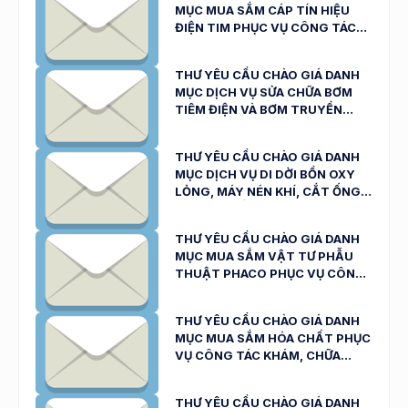
MỤC MUA SẮM CÁP TÍN HIỆU
30/3/2026)
ĐIỆN TIM PHỤC VỤ CÔNG TÁC
KHÁM, CHỮA BỆNH CỦA BỆNH
VIỆN ĐA KHOA NINH THUẬN
THƯ YÊU CẦU CHÀO GIÁ DANH
NGÀY 30/3/2026
MỤC DỊCH VỤ SỬA CHỮA BƠM
TIÊM ĐIỆN VÀ BƠM TRUYỀN
DỊCH CỦA BỆNH VIỆN ĐA KHOA
NINH THUẬN NGÀY 25/3/2026
THƯ YÊU CẦU CHÀO GIÁ DANH
MỤC DỊCH VỤ DI DỜI BỒN OXY
LỎNG, MÁY NÉN KHÍ, CẮT ỐNG
KHÓI LÒ ĐỐT RÁC CỦA BỆNH
VIỆN ĐA KHOA NINH THUẬN
THƯ YÊU CẦU CHÀO GIÁ DANH
NGÀY 19/3/2026
MỤC MUA SẮM VẬT TƯ PHẪU
THUẬT PHACO PHỤC VỤ CÔNG
TÁC KHÁM,CHỮA BỆNH CỦA
BỆNH VIỆN ĐA KHOA NINH
THƯ YÊU CẦU CHÀO GIÁ DANH
THUẬN ( SỐ: 928/ TYC-BVNT
MỤC MUA SẮM HÓA CHẤT PHỤC
NGÀY 19/3/2026)
VỤ CÔNG TÁC KHÁM, CHỮA
BỆNH NGÀY 18/03/2026
THƯ YÊU CẦU CHÀO GIÁ DANH