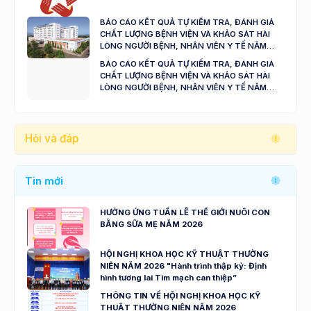
BÁO CÁO KẾT QUẢ TỰ KIỂM TRA, ĐÁNH GIÁ
CHẤT LƯỢNG BỆNH VIỆN VÀ KHẢO SÁT HÀI
LÒNG NGƯỜI BỆNH, NHÂN VIÊN Y TẾ NĂM
2024 - 2025
BÁO CÁO KẾT QUẢ TỰ KIỂM TRA, ĐÁNH GIÁ
CHẤT LƯỢNG BỆNH VIỆN VÀ KHẢO SÁT HÀI
LÒNG NGƯỜI BỆNH, NHÂN VIÊN Y TẾ NĂM
2023
Hỏi và đáp
Tin mới
HƯỞNG ỨNG TUẦN LỄ THẾ GIỚI NUÔI CON
BẰNG SỮA MẸ NĂM 2026
HỘI NGHỊ KHOA HỌC KỸ THUẬT THƯỜNG
NIÊN NĂM 2026 "Hành trình thập kỷ: Định
hình tương lai Tim mạch can thiệp”
THÔNG TIN VỀ HỘI NGHỊ KHOA HỌC KỸ
THUẬT THƯỜNG NIÊN NĂM 2026