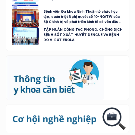
Bệnh viện Đa khoa Ninh Thuận tổ chức học
tập, quán triệt Nghị quyết số 10-NQ/TW của
Bộ Chính trị về phát triển kinh tế có vốn đầu tư
nước ngoài
TẬP HUẤN CÔNG TÁC PHÒNG, CHỐNG DỊCH
BỆNH SỐT XUẤT HUYẾT DENGUE VÀ BỆNH
DO VI RÚT EBOLA