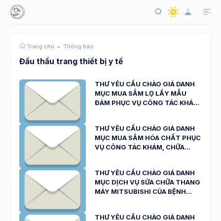
Thông báo
Trang chủ
Đấu thầu trang thiết bị y tế
THƯ YÊU CẦU CHÀO GIÁ DANH
MỤC MUA SẮM LỌ LẤY MẪU
ĐÀM PHỤC VỤ CÔNG TÁC KHÁM,
CHỮA BỆNH NGÀY 28/04/2026
THƯ YÊU CẦU CHÀO GIÁ DANH
MỤC MUA SẮM HÓA CHẤT PHỤC
VỤ CÔNG TÁC KHÁM, CHỮA
BỆNH NGÀY 24/04/2026
THƯ YÊU CẦU CHÀO GIÁ DANH
MỤC DỊCH VỤ SỬA CHỮA THANG
MÁY MITSUBISHI CỦA BỆNH
VIỆN ĐA KHOA NINH THUẬN
NGÀY 23/4/2026
THƯ YÊU CẦU CHÀO GIÁ DANH