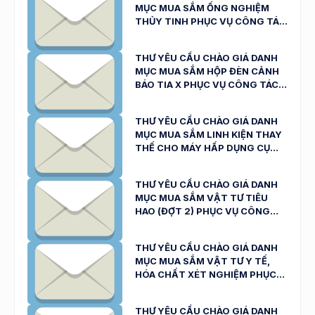
MỤC MUA SẮM ỐNG NGHIỆM
THỦY TINH PHỤC VỤ CÔNG TÁC
KHÁM, CHỮA BỆNH NGÀY
23/04/2026
THƯ YÊU CẦU CHÀO GIÁ DANH
MỤC MUA SẮM HỘP ĐÈN CẢNH
BÁO TIA X PHỤC VỤ CÔNG TÁC
KHÁM, CHỮA BỆNH CỦA BỆNH
VIỆN ĐA KHOA NINH THUẬN
THƯ YÊU CẦU CHÀO GIÁ DANH
NGÀY 21/4/2026
MỤC MUA SẮM LINH KIỆN THAY
THẾ CHO MÁY HẤP DỤNG CỤ
PHỤC VỤ CÔNG TÁC KHÁM,
CHỮA BỆNH CỦA BỆNH VIỆN ĐA
THƯ YÊU CẦU CHÀO GIÁ DANH
KHOA NINH THUẬN NGÀY
MỤC MUA SẮM VẬT TƯ TIÊU
21/04/2026
HAO (ĐỢT 2) PHỤC VỤ CÔNG
TÁC KHÁM, CHỮA BỆNH NGÀY
21/04/2026
THƯ YÊU CẦU CHÀO GIÁ DANH
MỤC MUA SẮM VẬT TƯ Y TẾ,
HÓA CHẤT XÉT NGHIỆM PHỤC
VỤ CÔNG TÁC KHÁM, CHỮA
BỆNH CỦA BỆNH VIỆN ĐA KHOA
THƯ YÊU CẦU CHÀO GIÁ DANH
NINH THUẬN (SỐ: 1504/ TYC-