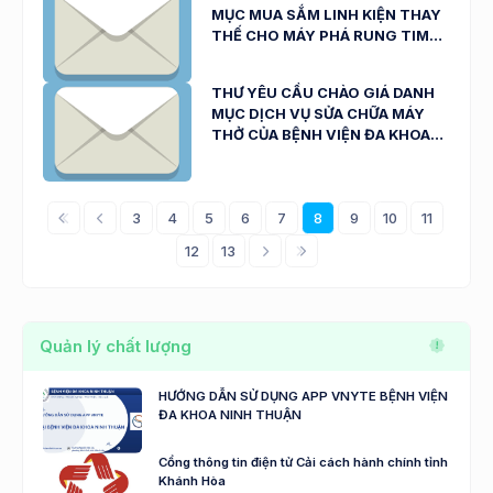
MỤC MUA SẮM LINH KIỆN THAY
BVNT NGÀY 21/4/2026)
THẾ CHO MÁY PHÁ RUNG TIM
PHỤC VỤ CÔNG TÁC KHÁM,
CHỮA BỆNH CỦA BỆNH VIỆN ĐA
THƯ YÊU CẦU CHÀO GIÁ DANH
KHOA NINH THUẬN NGÀY
MỤC DỊCH VỤ SỬA CHỮA MÁY
14/4/2026
THỞ CỦA BỆNH VIỆN ĐA KHOA
NINH THUẬN NGÀY 14/4/2026
3
4
5
6
7
8
9
10
11
12
13
Quản lý chất lượng
HƯỚNG DẪN SỬ DỤNG APP VNYTE BỆNH VIỆN
ĐA KHOA NINH THUẬN
Cổng thông tin điện tử Cải cách hành chính tỉnh
Khánh Hòa