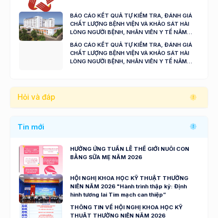
BÁO CÁO KẾT QUẢ TỰ KIỂM TRA, ĐÁNH GIÁ
CHẤT LƯỢNG BỆNH VIỆN VÀ KHẢO SÁT HÀI
LÒNG NGƯỜI BỆNH, NHÂN VIÊN Y TẾ NĂM
2024 - 2025
BÁO CÁO KẾT QUẢ TỰ KIỂM TRA, ĐÁNH GIÁ
CHẤT LƯỢNG BỆNH VIỆN VÀ KHẢO SÁT HÀI
LÒNG NGƯỜI BỆNH, NHÂN VIÊN Y TẾ NĂM
2023
Hỏi và đáp
Tin mới
HƯỞNG ỨNG TUẦN LỄ THẾ GIỚI NUÔI CON
BẰNG SỮA MẸ NĂM 2026
HỘI NGHỊ KHOA HỌC KỸ THUẬT THƯỜNG
NIÊN NĂM 2026 "Hành trình thập kỷ: Định
hình tương lai Tim mạch can thiệp”
THÔNG TIN VỀ HỘI NGHỊ KHOA HỌC KỸ
THUẬT THƯỜNG NIÊN NĂM 2026