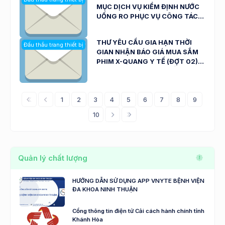
MỤC DỊCH VỤ KIỂM ĐỊNH NƯỚC
UỐNG RO PHỤC VỤ CÔNG TÁC
KHÁM, CHỮA BỆNH CỦA BỆNH
VIỆN ĐA KHOA NINH THUẬN
THƯ YÊU CẦU GIA HẠN THỜI
Đấu thầu trang thiết bị y tế
NGÀY 29/7/2026
GIAN NHẬN BÁO GIÁ MUA SẮM
PHIM X-QUANG Y TẾ (ĐỢT 02)
PHỤC VỤ CHO NƯỚC UỐNG
TOÀN VIỆN CỦA BỆNH VIỆN ĐA
KHOA NINH THUẬN (SỐ: 2995
1
2
3
4
5
6
7
8
9
TYC-BVNT NGÀY 29/7/2026)
10
Quản lý chất lượng
HƯỚNG DẪN SỬ DỤNG APP VNYTE BỆNH VIỆN
ĐA KHOA NINH THUẬN
Cổng thông tin điện tử Cải cách hành chính tỉnh
Khánh Hòa