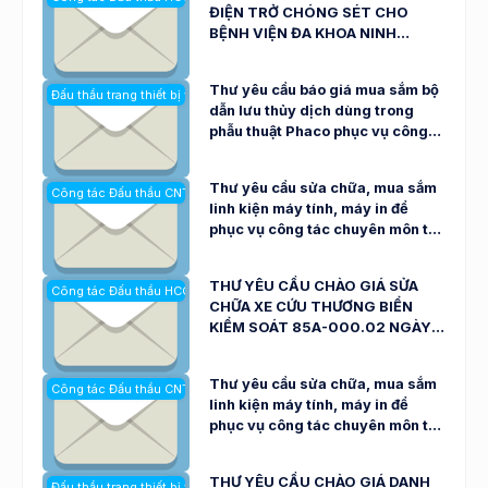
ĐIỆN TRỞ CHÓNG SÉT CHO
BỆNH VIỆN ĐA KHOA NINH
THUẬN VÀ CƠ SỞ 2 NGÀY
04/08/2026
Thư yêu cầu báo giá mua sắm bộ
Đấu thầu trang thiết bị y tế
dẫn lưu thủy dịch dùng trong
phẫu thuật Phaco phục vụ công
tác khám, chữa bệnh Bệnh viện
Đa khoa Ninh Thuận (Số: 3082/
Thư yêu cầu sửa chữa, mua sắm
Công tác Đấu thầu CNTT
TYC-BVNT ngày 03/8/2026)
linh kiện máy tính, máy in để
phục vụ công tác chuyên môn tại
Bệnh viện đa khoa Ninh Thuận
ngày 03/8/2026
THƯ YÊU CẦU CHÀO GIÁ SỬA
Công tác Đấu thầu HCQT
CHỮA XE CỨU THƯƠNG BIỂN
KIỂM SOÁT 85A-000.02 NGÀY
30/07/2026
Thư yêu cầu sửa chữa, mua sắm
Công tác Đấu thầu CNTT
linh kiện máy tính, máy in để
phục vụ công tác chuyên môn tại
Bệnh viện đa khoa Ninh Thuận
ngày 29/7/2026
THƯ YÊU CẦU CHÀO GIÁ DANH
Đấu thầu trang thiết bị y tế