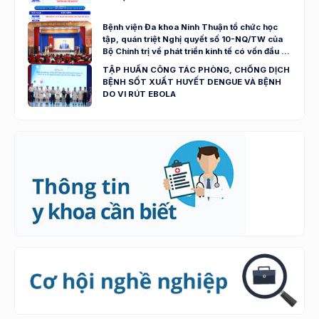
Bệnh viện Đa khoa Ninh Thuận tổ chức học
tập, quán triệt Nghị quyết số 10-NQ/TW của
Bộ Chính trị về phát triển kinh tế có vốn đầu tư
nước ngoài
TẬP HUẤN CÔNG TÁC PHÒNG, CHỐNG DỊCH
BỆNH SỐT XUẤT HUYẾT DENGUE VÀ BỆNH
DO VI RÚT EBOLA