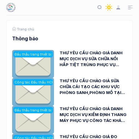
Trang chủ
Thông báo
THƯ YÊU CẦU CHÀO GIÁ DANH
Đấu thầu trang thiết bị y tế
MỤC DỊCH VỤ SỬA CHỮA NỒI
HẤP TIỆT TRÙNG PHỤC VỤ
CÔNG TÁC TIỆT TRÙNG DỤNG
CỤ Y TẾ CỦA BỆNH VIỆN ĐA
THƯ YÊU CẦU CHÀO GIÁ SỬA
Công tác Đấu thầu HCQT
KHOA NINH THUẬN NGÀY
CHỮA CẢI TẠO CÁC KHU VỰC
06/8/2026
PHÒNG SANH,PHÒNG MỔ TẠI
KHOA KBCBTYC NGÀY
05/08/2026
THƯ YÊU CẦU CHÀO GIÁ DANH
Đấu thầu trang thiết bị y tế
MỤC DỊCH VỤ KIỂM ĐỊNH THANG
MÁY PHỤC VỤ CÔNG TÁC KHÁM,
CHỮA BỆNH CỦA BỆNH VIỆN ĐA
KHOA NINH THUẬN NGÀY
THƯ YÊU CẦU CHÀO GIÁ ĐO
Công tác Đấu thầu HCQT
04/8/2026