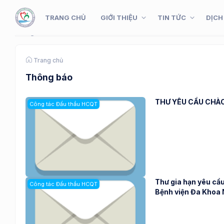
TRANG CHỦ
GIỚI THIỆU
TIN TỨC
DỊCH
Trang chủ
Thông báo
THƯ YÊU CẦU CHÀO 
Công tác Đấu thầu HCQT
Thư gia hạn yêu cầu
Công tác Đấu thầu HCQT
Bệnh viện Đa Khoa 