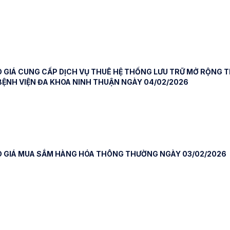
 GIÁ CUNG CẤP DỊCH VỤ THUÊ HỆ THỐNG LƯU TRỮ MỞ RỘNG T
 BỆNH VIỆN ĐA KHOA NINH THUẬN NGÀY 04/02/2026
O GIÁ MUA SẮM HÀNG HÓA THÔNG THƯỜNG NGÀY 03/02/2026