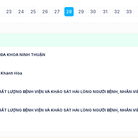
23
24
25
26
27
28
29
30
31
32
33
 ĐA KHOA NINH THUẬN
nh Khánh Hòa
HẤT LƯỢNG BỆNH VIỆN VÀ KHẢO SÁT HÀI LÒNG NGƯỜI BỆNH, NHÂN VIÊ
HẤT LƯỢNG BỆNH VIỆN VÀ KHẢO SÁT HÀI LÒNG NGƯỜI BỆNH, NHÂN VI