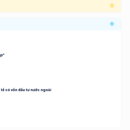
ệp”
 tế có vốn đầu tư nước ngoài