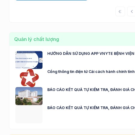
Quản lý chất lượng
HƯỚNG DẪN SỬ DỤNG APP VNYTE BỆNH VIỆN
Cổng thông tin điện tử Cải cách hành chính tỉ
BÁO CÁO KẾT QUẢ TỰ KIỂM TRA, ĐÁNH GIÁ C
BÁO CÁO KẾT QUẢ TỰ KIỂM TRA, ĐÁNH GIÁ C