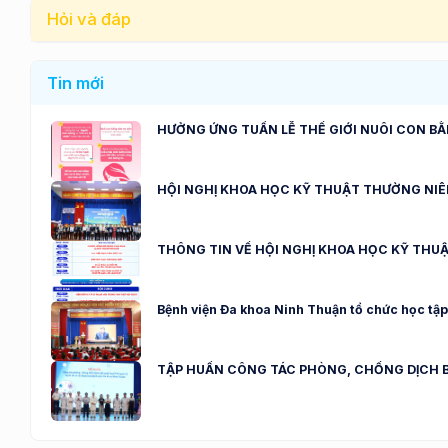
Hỏi và đáp
Tin mới
HƯỞNG ỨNG TUẦN LỄ THẾ GIỚI NUÔI CON B
HỘI NGHỊ KHOA HỌC KỸ THUẬT THƯỜNG NIÊN NĂ
THÔNG TIN VỀ HỘI NGHỊ KHOA HỌC KỸ THU
Bệnh viện Đa khoa Ninh Thuận tổ chức học tập,
TẬP HUẤN CÔNG TÁC PHÒNG, CHỐNG DỊCH B