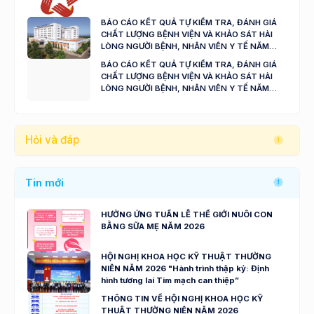
BÁO CÁO KẾT QUẢ TỰ KIỂM TRA, ĐÁNH GIÁ
CHẤT LƯỢNG BỆNH VIỆN VÀ KHẢO SÁT HÀI
LÒNG NGƯỜI BỆNH, NHÂN VIÊN Y TẾ NĂM
2024 - 2025
BÁO CÁO KẾT QUẢ TỰ KIỂM TRA, ĐÁNH GIÁ
CHẤT LƯỢNG BỆNH VIỆN VÀ KHẢO SÁT HÀI
LÒNG NGƯỜI BỆNH, NHÂN VIÊN Y TẾ NĂM
2023
Hỏi và đáp
Tin mới
HƯỞNG ỨNG TUẦN LỄ THẾ GIỚI NUÔI CON
BẰNG SỮA MẸ NĂM 2026
HỘI NGHỊ KHOA HỌC KỸ THUẬT THƯỜNG
NIÊN NĂM 2026 "Hành trình thập kỷ: Định
hình tương lai Tim mạch can thiệp”
THÔNG TIN VỀ HỘI NGHỊ KHOA HỌC KỸ
THUẬT THƯỜNG NIÊN NĂM 2026