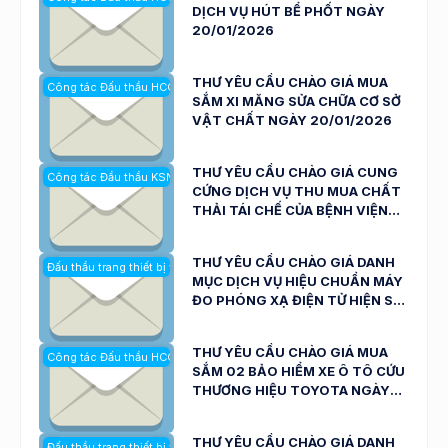
DỊCH VỤ HÚT BỂ PHỐT NGÀY
20/01/2026
THƯ YÊU CẦU CHÀO GIÁ MUA
Công tác Đấu thầu HCQT
SẮM XI MĂNG SỬA CHỮA CƠ SỞ
VẬT CHẤT NGÀY 20/01/2026
THƯ YÊU CẦU CHÀO GIÁ CUNG
Công tác Đầu thầu KSNK
CỨNG DỊCH VỤ THU MUA CHẤT
THẢI TÁI CHẾ CỦA BỆNH VIỆN
ĐA KHOA NINH THUẬN NGÀY
19/01/2026
THƯ YÊU CẦU CHÀO GIÁ DANH
Đấu thầu trang thiết bị y tế
MỤC DỊCH VỤ HIỆU CHUẨN MÁY
ĐO PHÓNG XẠ ĐIỆN TỬ HIỆN SỐ
PHỤC VỤ CÔNG TÁC KHÁM,
CHỮA BỆNH CỦA BỆNH VIỆN ĐA
THƯ YÊU CẦU CHÀO GIÁ MUA
Công tác Đấu thầu HCQT
KHOA NINH THUẬN NGÀY
SẮM 02 BẢO HIỂM XE Ô TÔ CỨU
19/01/2026
THƯƠNG HIỆU TOYOTA NGÀY
15/01/2026
THƯ YÊU CẦU CHÀO GIÁ DANH
Đấu thầu trang thiết bị y tế