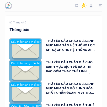
Trang chủ
Thông báo
THƯ YÊU CẦU CHÀO GIÁ DANH
Đấu thầu trang thiết bị y tế
MỤC MUA SẮM HỆ THỐNG LỌC
KHÍ SẠCH CHO HỆ THỐNG ÁP
LỰC DƯƠNG CỦA BỆNH VIỆN ĐA
KHOA NINH THUẬN NGÀY
THƯ YÊU CẦU CHÀO GIÁ CHO
Đấu thầu trang thiết bị y tế
21/01/2026
DANH MỤC DỊCH VỤ BẢO TRÌ
BAO GỒM THAY THẾ LINH
KIỆN/PHỤ KIỆN CHO HỆ THỐNG
CHỤP MẠCH SỐ HÓA XÓA NỀN
THƯ YÊU CẦU CHÀO GIÁ DANH
Đấu thầu trang thiết bị y tế
(DSA) NGÀY 20/01/2026
MỤC MUA SẮM BỔ SUNG HÓA
CHẤT CHẨN ĐOÁN IN VITRO
DÙNG TRONG KHÁNG SINH ĐỒ
NGÀY 20/01/2026
THƯ YÊU CẦU CHÀO GIÁ THUÊ
Công tác Đấu thầu HCQT