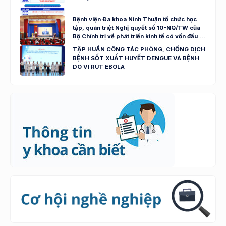
Bệnh viện Đa khoa Ninh Thuận tổ chức học
tập, quán triệt Nghị quyết số 10-NQ/TW của
Bộ Chính trị về phát triển kinh tế có vốn đầu tư
nước ngoài
TẬP HUẤN CÔNG TÁC PHÒNG, CHỐNG DỊCH
BỆNH SỐT XUẤT HUYẾT DENGUE VÀ BỆNH
DO VI RÚT EBOLA