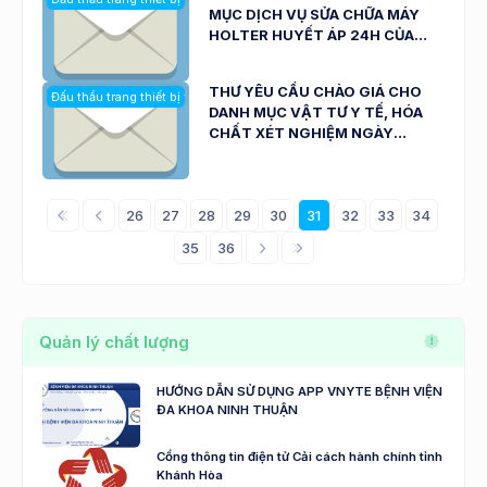
MỤC DỊCH VỤ SỬA CHỮA MÁY
HOLTER HUYẾT ÁP 24H CỦA
BỆNH VIỆN ĐA KHOA NINH
THUẬN NGÀY 15/01/2026
THƯ YÊU CẦU CHÀO GIÁ CHO
Đấu thầu trang thiết bị y tế
DANH MỤC VẬT TƯ Y TẾ, HÓA
CHẤT XÉT NGHIỆM NGÀY
14/01/2026
26
27
28
29
30
31
32
33
34
35
36
Quản lý chất lượng
HƯỚNG DẪN SỬ DỤNG APP VNYTE BỆNH VIỆN
ĐA KHOA NINH THUẬN
Cổng thông tin điện tử Cải cách hành chính tỉnh
Khánh Hòa